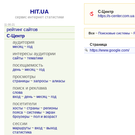
HIT.UA
С-Центр
https://s-center.com.ua
сервис интернет статистики
11:00:21
рейтинг сайтов
Все
~
Поисковые системы
~
С-Центр
аудитория
Страница
месяц
~
год
https://www.google.com/
интересы аудитории
сайты
~
тематики
посещаемость
день
~
месяц
~
год
просмотры
страницы
~
запросы
~
алиасы
поиск и реклама
слова
вход
~
день
~
месяц
~
год
посетители
хосты
~
страны
~
регионы
пояса
~
системы
~
экран
броузеры
~
пол и возраст
сессии
маршруты
~
вход
~
выход
статистика