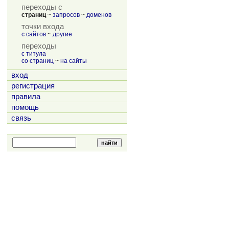
переходы с
страниц
~
запросов
~
доменов
точки входа
с сайтов
~
другие
переходы
с титула
со страниц
~
на сайты
вход
регистрация
правила
помощь
связь