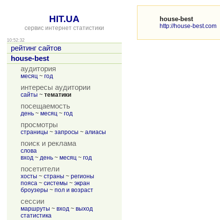
HIT.UA
house-best
http://house-best.com
сервис интернет статистики
10:52:32
рейтинг сайтов
house-best
аудитория
месяц
~
год
интересы аудитории
сайты
~
тематики
посещаемость
день
~
месяц
~
год
просмотры
страницы
~
запросы
~
алиасы
поиск и реклама
слова
вход
~
день
~
месяц
~
год
посетители
хосты
~
страны
~
регионы
пояса
~
системы
~
экран
броузеры
~
пол и возраст
сессии
маршруты
~
вход
~
выход
статистика