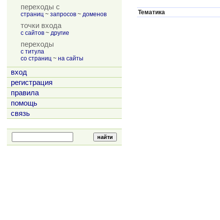
переходы с
Тематика
страниц
~
запросов
~
доменов
точки входа
с сайтов
~
другие
переходы
с титула
со страниц
~
на сайты
вход
регистрация
правила
помощь
связь