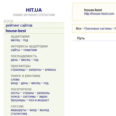
HIT.UA
house-best
http://house-best.com
сервис интернет статистики
15:37:06
рейтинг сайтов
Все
~
Поисковые системы
~
house-best
аудитория
Путь
месяц
~
год
интересы аудитории
сайты
~
тематики
посещаемость
день
~
месяц
~
год
просмотры
страницы
~
запросы
~
алиасы
поиск и реклама
слова
вход
~
день
~
месяц
~
год
посетители
хосты
~
страны
~
регионы
пояса
~
системы
~
экран
броузеры
~
пол и возраст
сессии
маршруты
~
вход
~
выход
статистика