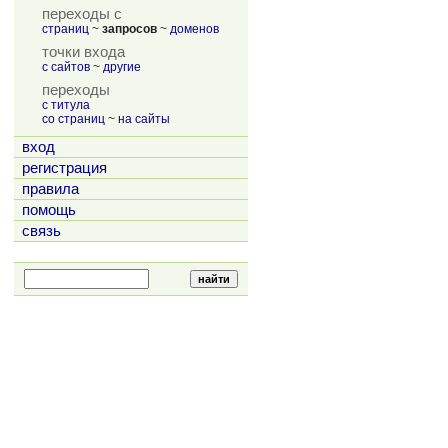
переходы с
страниц
~
запросов
~
доменов
точки входа
с сайтов
~
другие
переходы
с титула
со страниц
~
на сайты
вход
регистрация
правила
помощь
связь