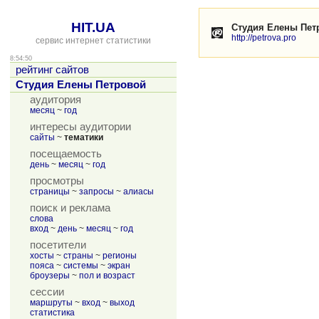
HIT.UA
Студия Елены Пет
http://petrova.pro
сервис интернет статистики
8:54:50
рейтинг сайтов
Студия Елены Петровой
аудитория
месяц
~
год
интересы аудитории
сайты
~
тематики
посещаемость
день
~
месяц
~
год
просмотры
страницы
~
запросы
~
алиасы
поиск и реклама
слова
вход
~
день
~
месяц
~
год
посетители
хосты
~
страны
~
регионы
пояса
~
системы
~
экран
броузеры
~
пол и возраст
сессии
маршруты
~
вход
~
выход
статистика