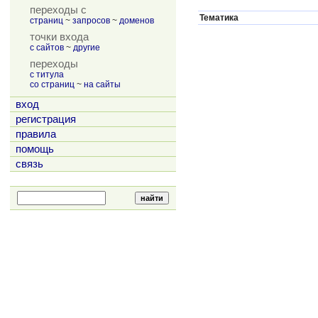
переходы с
Тематика
страниц
~
запросов
~
доменов
точки входа
с сайтов
~
другие
переходы
с титула
со страниц
~
на сайты
вход
регистрация
правила
помощь
связь