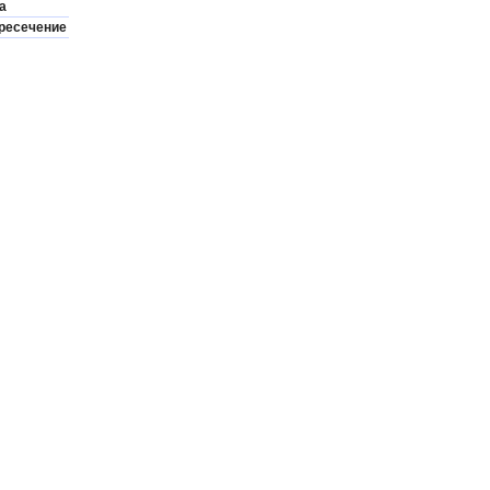
а
ресечение