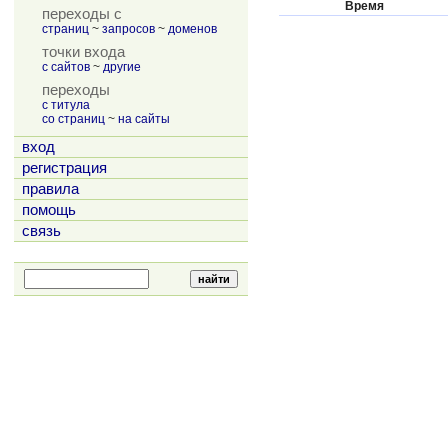
Время
переходы с
страниц
~
запросов
~
доменов
точки входа
с сайтов
~
другие
переходы
с титула
со страниц
~
на сайты
вход
регистрация
правила
помощь
связь