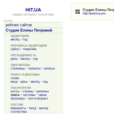
HIT.UA
Студия Елены Пет
http://petrova.pro
сервис интернет статистики
16:49:02
рейтинг сайтов
Студия Елены Петровой
аудитория
месяц
~
год
интересы аудитории
сайты
~
тематики
посещаемость
день
~
месяц
~
год
просмотры
страницы
~
запросы
~
алиасы
поиск и реклама
слова
вход
~
день
~
месяц
~
год
посетители
хосты
~
страны
~
регионы
пояса
~
системы
~
экран
броузеры
~
пол и возраст
сессии
маршруты
~
вход
~
выход
статистика