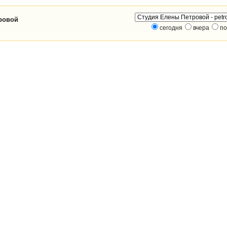
ровой
сегодня
вчера
по