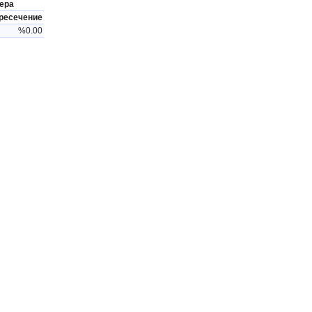
ера
ресечение
%0.00