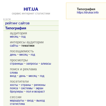
HIT.UA
Типография
https://drukar.info
сервис интернет статистики
8:18:56
рейтинг сайтов
Типография
аудитория
месяц
~
год
интересы аудитории
сайты
~
тематики
посещаемость
день
~
месяц
~
год
просмотры
страницы
~
запросы
~
алиасы
поиск и реклама
слова
вход
~
день
~
месяц
~
год
посетители
хосты
~
страны
~
регионы
пояса
~
системы
~
экран
броузеры
~
пол и возраст
сессии
маршруты
~
вход
~
выход
статистика