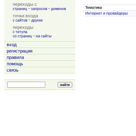
переходы с
Тематика
страниц
~
запросов
~
доменов
Интернет и провайдеры
точки входа
с сайтов
~
другие
переходы
с титула
со страниц
~
на сайты
вход
регистрация
правила
помощь
связь