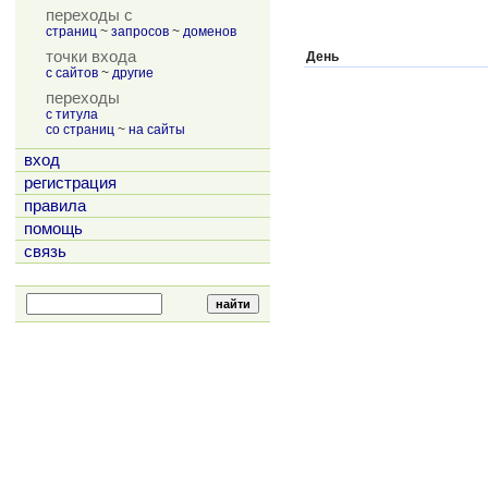
переходы с
страниц
~
запросов
~
доменов
точки входа
День
с сайтов
~
другие
переходы
с титула
со страниц
~
на сайты
вход
регистрация
правила
помощь
связь