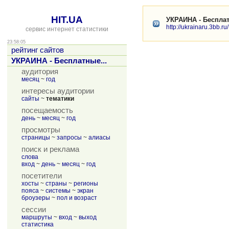
HIT.UA
УКРАИНА - Бесплат
http://ukrainaru.3bb.ru/
сервис интернет статистики
23:58:05
рейтинг сайтов
УКРАИНА - Бесплатные...
аудитория
месяц
~
год
интересы аудитории
сайты
~
тематики
посещаемость
день
~
месяц
~
год
просмотры
страницы
~
запросы
~
алиасы
поиск и реклама
слова
вход
~
день
~
месяц
~
год
посетители
хосты
~
страны
~
регионы
пояса
~
системы
~
экран
броузеры
~
пол и возраст
сессии
маршруты
~
вход
~
выход
статистика