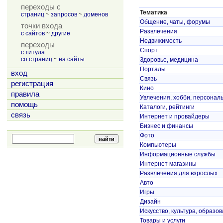
переходы с
Тематика
страниц
~
запросов
~
доменов
Общение, чаты, форумы
точки входа
Развлечения
с сайтов
~
другие
Недвижимость
переходы
Спорт
с титула
со страниц
~
на сайты
Здоровье, медицина
Порталы
вход
Связь
регистрация
Кино
правила
Увлечения, хобби, персонал
помощь
Каталоги, рейтинги
связь
Интернет и провайдеры
Бизнес и финансы
Фото
Компьютеры
Информационные службы
Интернет магазины
Развлечения для взрослых
Авто
Игры
Дизайн
Искусство, культура, образо
Товары и услуги