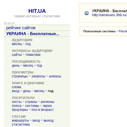
HIT.UA
УКРАИНА - Бесплат
http://ukrainaru.3bb.ru/
сервис интернет статистики
10:19:14
рейтинг сайтов
Поисковые системы
~
Рекл
УКРАИНА - Бесплатные...
аудитория
месяц
~
год
интересы аудитории
сайты
~
тематики
посещаемость
день
~
месяц
~
год
просмотры
страницы
~
запросы
~
алиасы
поиск и реклама
слова
вход
~
день
~
месяц
~
год
посетители
хосты
~
страны
~
регионы
пояса
~
системы
~
экран
броузеры
~
пол и возраст
сессии
маршруты
~
вход
~
выход
статистика