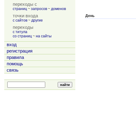
переходы с
страниц
~
запросов
~
доменов
точки входа
День
с сайтов
~
другие
переходы
с титула
со страниц
~
на сайты
вход
регистрация
правила
помощь
связь