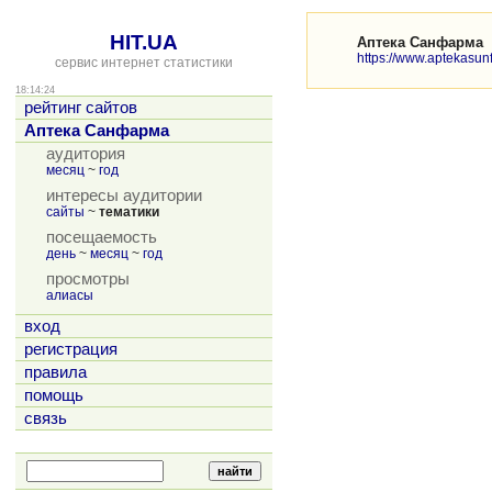
HIT.UA
Аптека Санфарма
https://www.aptekasu
сервис интернет статистики
18:14:24
рейтинг сайтов
Аптека Санфарма
аудитория
месяц
~
год
интересы аудитории
сайты
~
тематики
посещаемость
день
~
месяц
~
год
просмотры
алиасы
вход
регистрация
правила
помощь
связь