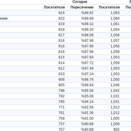
Сегодня
Посетители
Пересечение
Посетители
Пе
824
%98.92
1,063
вание
822
%98.68
1,060
819
%98.32
1,061
818
%98.20
1,054
817
%98.08
1,058
816
%97.96
1,057
816
%97.96
1,058
816
%97.96
1,058
815
%97.84
1,053
814
%97.72
1,059
812
%97.48
1,053
810
%97.24
1,053
806
%96.76
1,050
805
%96.64
1,046
796
%95.56
1,042
792
%95.08
1,031
785
%94.24
1,031
771
%92.56
1,012
761
%91.36
1,012
758
%91.00
1,005
757
%90.88
1,009
757
%90.88
982