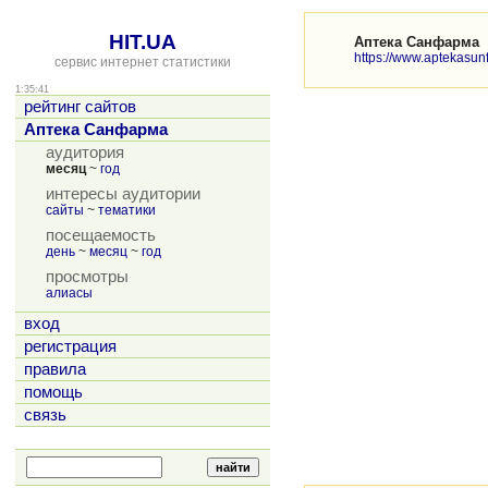
HIT.UA
Аптека Санфарма
https://www.aptekasu
сервис интернет статистики
1:35:41
рейтинг сайтов
Аптека Санфарма
аудитория
месяц
~
год
интересы аудитории
сайты
~
тематики
посещаемость
день
~
месяц
~
год
просмотры
алиасы
вход
регистрация
правила
помощь
связь