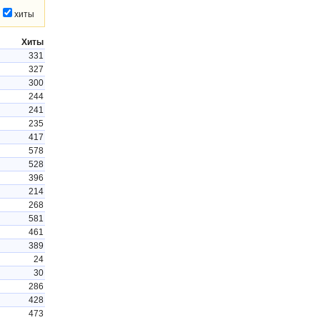
хиты
Хиты
331
327
300
244
241
235
417
578
528
396
214
268
581
461
389
24
30
286
428
473