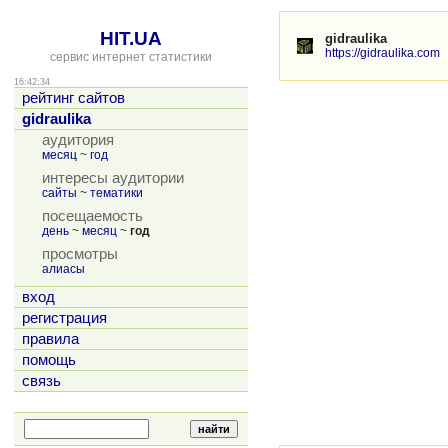
HIT.UA
gidraulika
https://gidraulika.com
сервис интернет статистики
16:42:34
рейтинг сайтов
gidraulika
аудитория
месяц
~
год
интересы аудитории
сайты
~
тематики
посещаемость
день
~
месяц
~
год
просмотры
алиасы
вход
регистрация
правила
помощь
связь