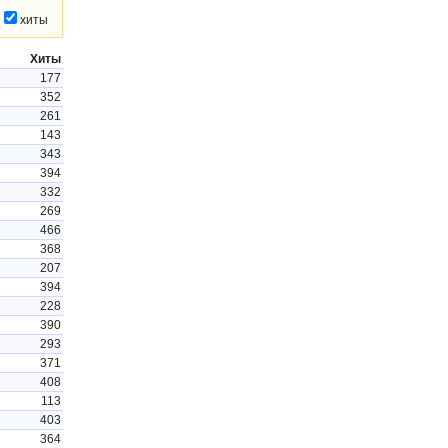
хиты
Хиты
177
352
261
143
343
394
332
269
466
368
207
394
228
390
293
371
408
113
403
364