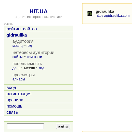
HIT.UA
gidraulika
https://gidraulika.com
сервис интернет статистики
2:49:02
рейтинг сайтов
gidraulika
аудитория
месяц
~
год
интересы аудитории
сайты
~
тематики
посещаемость
день
~
месяц
~
год
просмотры
алиасы
вход
регистрация
правила
помощь
связь