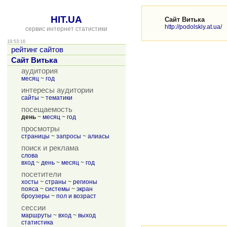
HIT.UA
Сайт Витька
http://podolskiy.at.ua/
сервис интернет статистики
19:53:16
рейтинг сайтов
Сайт Витька
аудитория
месяц
~
год
интересы аудитории
сайты
~
тематики
посещаемость
день
~
месяц
~
год
просмотры
страницы
~
запросы
~
алиасы
поиск и реклама
слова
вход
~
день
~
месяц
~
год
посетители
хосты
~
страны
~
регионы
пояса
~
системы
~
экран
броузеры
~
пол и возраст
сессии
маршруты
~
вход
~
выход
статистика