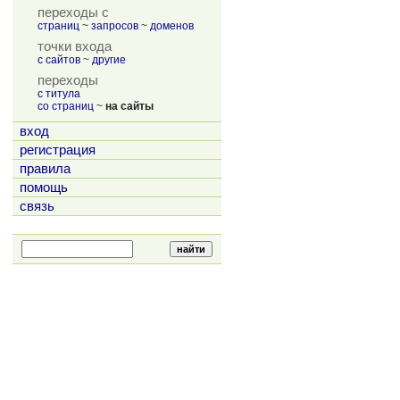
переходы с
страниц
~
запросов
~
доменов
точки входа
с сайтов
~
другие
переходы
с титула
со страниц
~
на сайты
вход
регистрация
правила
помощь
связь