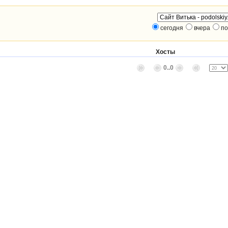
сегодня
вчера
по
Хосты
0..0