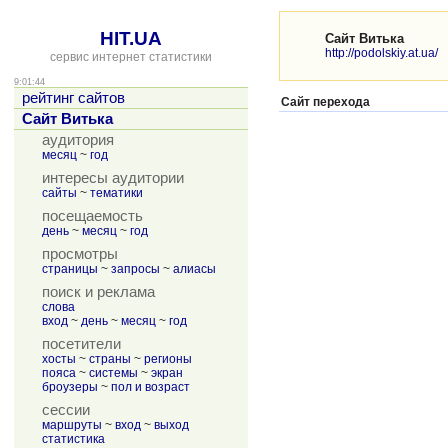
HIT.UA
Сайт Витька
http://podolskiy.at.ua/
сервис интернет статистики
9:01:44
рейтинг сайтов
Сайт перехода
Сайт Витька
аудитория
месяц
~
год
интересы аудитории
сайты
~
тематики
посещаемость
день
~
месяц
~
год
просмотры
страницы
~
запросы
~
алиасы
поиск и реклама
слова
вход
~
день
~
месяц
~
год
посетители
хосты
~
страны
~
регионы
пояса
~
системы
~
экран
броузеры
~
пол и возраст
сессии
маршруты
~
вход
~
выход
статистика