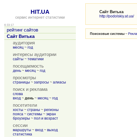
HIT.UA
Сайт Витька
http://podolskiy.at.ua/
сервис интернет статистики
6:33:17
рейтинг сайтов
Поисковые системы
~
Рекл
Сайт Витька
аудитория
месяц
~
год
интересы аудитории
сайты
~
тематики
посещаемость
день
~
месяц
~
год
просмотры
страницы
~
запросы
~
алиасы
поиск и реклама
слова
вход
~
день
~
месяц
~
год
посетители
хосты
~
страны
~
регионы
пояса
~
системы
~
экран
броузеры
~
пол и возраст
сессии
маршруты
~
вход
~
выход
статистика