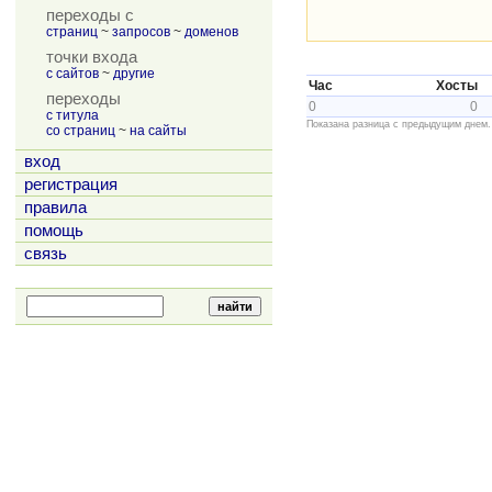
переходы с
страниц
~
запросов
~
доменов
точки входа
с сайтов
~
другие
Час
Хосты
переходы
0
0
с титула
Показана разница с предыдущим днем.
со страниц
~
на сайты
вход
регистрация
правила
помощь
связь