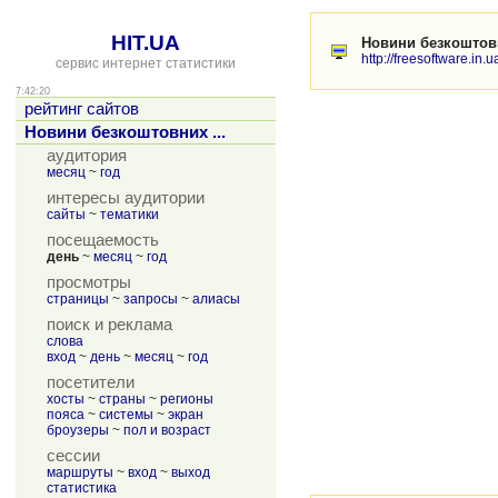
HIT.UA
Новини безкоштов
http://freesoftware.in.u
сервис интернет статистики
7:42:20
рейтинг сайтов
Новини безкоштовних ...
аудитория
месяц
~
год
интересы аудитории
сайты
~
тематики
посещаемость
день
~
месяц
~
год
просмотры
страницы
~
запросы
~
алиасы
поиск и реклама
слова
вход
~
день
~
месяц
~
год
посетители
хосты
~
страны
~
регионы
пояса
~
системы
~
экран
броузеры
~
пол и возраст
сессии
маршруты
~
вход
~
выход
статистика