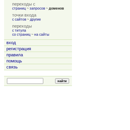
переходы с
страниц
~
запросов
~
доменов
точки входа
с сайтов
~
другие
переходы
с титула
со страниц
~
на сайты
вход
регистрация
правила
помощь
связь