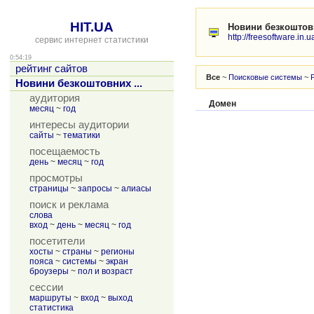
HIT.UA
Новини безкоштов
http://freesoftware.in.u
сервис интернет статистики
0:54:19
рейтинг сайтов
Все
~
Поисковые системы
~
Новини безкоштовних ...
аудитория
Домен
месяц
~
год
интересы аудитории
сайты
~
тематики
посещаемость
день
~
месяц
~
год
просмотры
страницы
~
запросы
~
алиасы
поиск и реклама
слова
вход
~
день
~
месяц
~
год
посетители
хосты
~
страны
~
регионы
пояса
~
системы
~
экран
броузеры
~
пол и возраст
сессии
маршруты
~
вход
~
выход
статистика