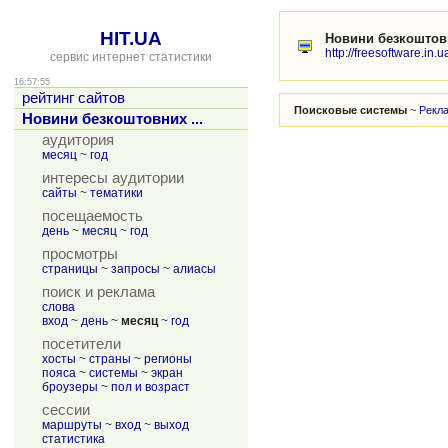
HIT.UA
Новини безкоштов
http://freesoftware.in.u
сервис интернет статистики
16:57:55
рейтинг сайтов
Поисковые системы
~
Рекл
Новини безкоштовних ...
аудитория
месяц
~
год
интересы аудитории
сайты
~
тематики
посещаемость
день
~
месяц
~
год
просмотры
страницы
~
запросы
~
алиасы
поиск и реклама
слова
вход
~
день
~
месяц
~
год
посетители
хосты
~
страны
~
регионы
пояса
~
системы
~
экран
броузеры
~
пол и возраст
сессии
маршруты
~
вход
~
выход
статистика