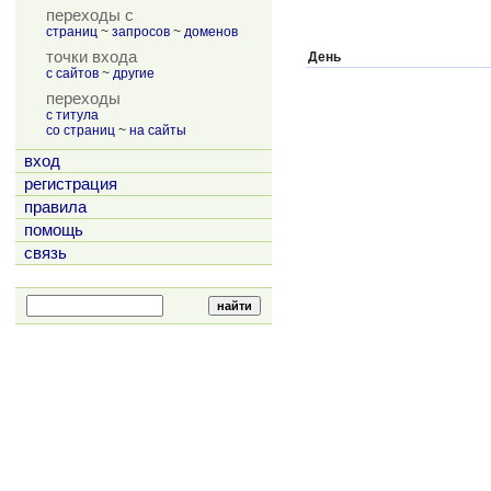
переходы с
страниц
~
запросов
~
доменов
точки входа
День
с сайтов
~
другие
переходы
с титула
со страниц
~
на сайты
вход
регистрация
правила
помощь
связь