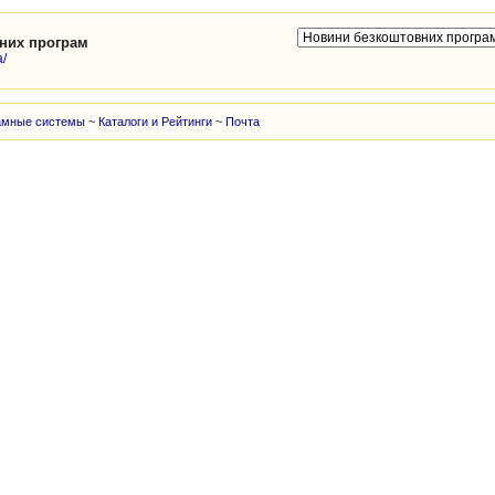
них програм
a/
амные системы
~
Каталоги и Рейтинги
~
Почта