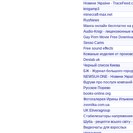
Новини України - TraceFeed.
knigamp3
minecraft-max.net
RusNews
Манга онлайн бесплатно на 
Audio-Knigi - лицензионные к
Gay Porn Movie Free Download
Sesso Cams
Free sound effects
Кожаные изделия от произв
Deslab.uk
Черный список Киева
БЖ - Журнал большого горо
NEWSUA ONE - Новини Україн
Відгуки про послуги компаній
Русское Порево
books-online.org
Фотогалерея Ирины Ильченк
zvonilka.com.ua
UK Eliveragroup
Стабилизаторы напряжения
Шуба - рецепти всього світу -
Видеочаты для взрослых