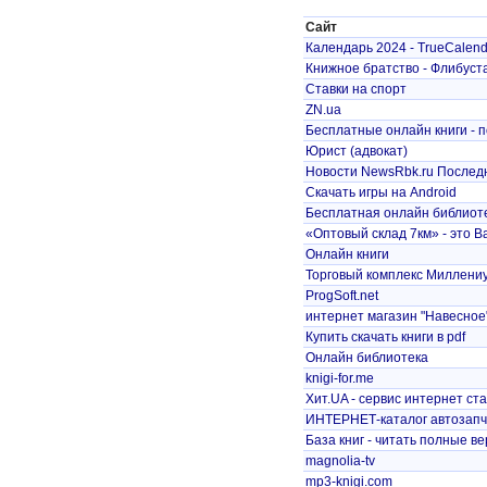
Сайт
Календарь 2024 - TrueCalend
Книжное братство - Флибуст
Ставки на спорт
ZN.ua
Бесплатные онлайн книги - 
Юрист (адвокат)
Новости NewsRbk.ru Последн
Скачать игры на Android
Бесплатная онлайн библиот
«Оптовый склад 7км» - это В
Онлайн книги
Торговый комплекс Миллениу
ProgSoft.net
интернет магазин "Навесное
Купить скачать книги в pdf
Онлайн библиотека
knigi-for.me
Хит.UA - сервис интернет ст
ИНТЕРНЕТ-каталог автозапч
База книг - читать полные вер
magnolia-tv
mp3-knigi.com