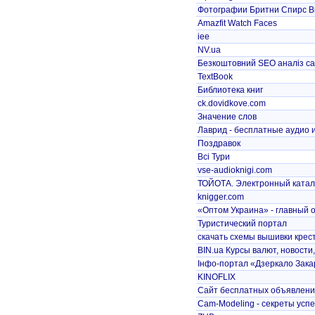
Фотографии Бритни Спирс Brit
Amazfit Watch Faces
iee
NV.ua
Безкоштовний SEO аналіз са
TextBook
Библиотека книг
ck.dovidkove.com
Значение слов
Лаврид - бесплатные аудио и
Поздравок
Всі Тури
vse-audioknigi.com
ТОЙОТА. Электронный катало
knigger.com
«Оптом Украина» - главный о
Туристический портал
скачать схемы вышивки крес
BIN.ua Курсы валют, новости
Інфо-портал «Дзеркало Зак
KINOFLIX
Сайт бесплатных объявлений
Cam-Modeling - секреты успе