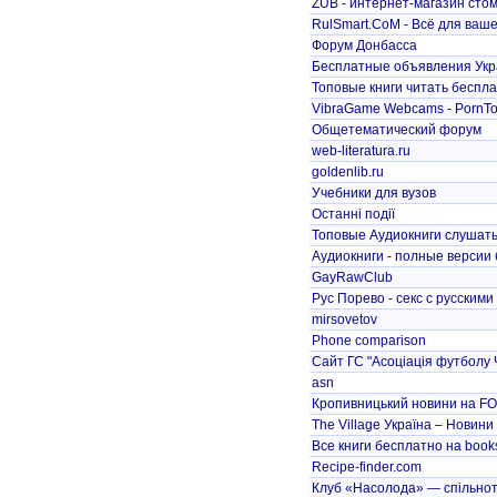
ZUB - интернет-магазин стом
RulSmart.CoM - Всё для ваше
Форум Донбасса
Бесплатные объявления Укра
Топовые книги читать беспл
VibraGame Webcams - PornTok
Общетематический форум
web-literatura.ru
goldenlib.ru
Учебники для вузов
Останні події
Топовые Аудиокниги слушат
Аудиокниги - полные версии
GayRawClub
Рус Порево - секс с русскими
mirsovetov
Phone comparison
Сайт ГС "Асоціація футболу 
asn
Кропивницький новини на 
The Village Україна – Новини 
Все книги бесплатно на books
Recipe-finder.com
Клуб «Насолода» — спільнота