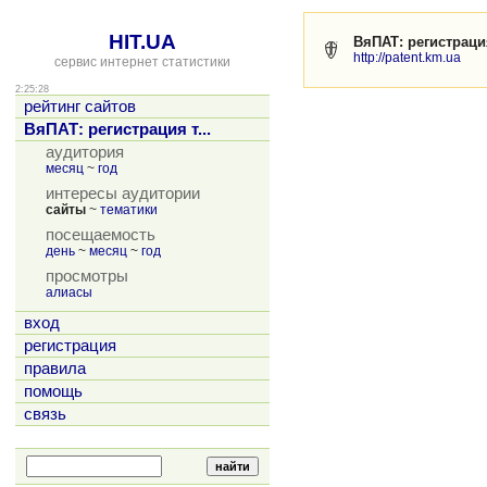
HIT.UA
ВяПАТ: регистраци
http://patent.km.ua
сервис интернет статистики
2:25:28
рейтинг сайтов
ВяПАТ: регистрация т...
аудитория
месяц
~
год
интересы аудитории
сайты
~
тематики
посещаемость
день
~
месяц
~
год
просмотры
алиасы
вход
регистрация
правила
помощь
связь