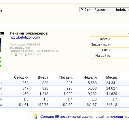
ов
Рейтинг букмекеров
http://betobzor.com/
Хосты:
Посетители:
Регистрация: 2016-08-06
Тематика:
Спорт
Хиты:
Позиция в рейтинге: 185, в тематике: 5
PR:
0
, тИЦ:
0
, UA-IX: нет
На сайте:
Сегодня
Вчера
Позавч.
Неделя
Месяц
ты
352
829
925
5,568
24,341
ли
347
828
928
5,568
24,627
ты
450
1,218
1,290
9,182
41,629
ли
1.3
1.5
1.4
1.6
1.7
на
%4.61
%2.78
%2.80
%1.87
%2.13
Сегодня 69 посетителей зашли на сайт в течении часа