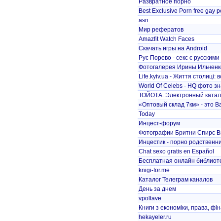
Развратное порно
Best Exclusive Porn free gay p
asn
Мир рефератов
Amazfit Watch Faces
Скачать игры на Android
Рус Порево - секс с русскими
Фотогалерея Ирины Ильченк
Life.kyiv.ua - Життя столиці: всі
World Of Celebs - HQ фото з
ТОЙОТА. Электронный катало
«Оптовый склад 7км» - это В
Today
Инцест-форум
Фотографии Бритни Спирс Brit
Инцестик - порно родственник
Chat sexo gratis en Español
Бесплатная онлайн библиот
knigi-for.me
Каталог Телеграм каналов
День за днем
vpoltave
Книги з економіки, права, фіна
hekayeler.ru