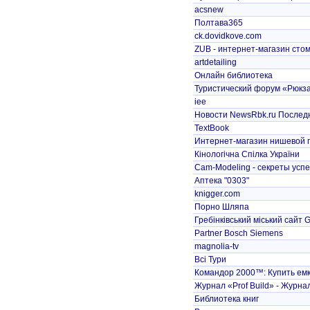
acsnew
Полтава365
ck.dovidkove.com
ZUB - интернет-магазин стом
artdetailing
Онлайн библиотека
Туристический форум «Рюкз
iee
Новости NewsRbk.ru Последн
TextBook
Интернет-магазин нишевой
Кінологічна Спілка України
Cam-Modeling - секреты успе
Аптека "0303"
knigger.com
Порно Шляпа
Гребінківський міський сайт
Partner Bosch Siemens
magnolia-tv
Всі Тури
Командор 2000™: Купить емко
Журнал «Prof Build» - Журнал
Библиотека книг