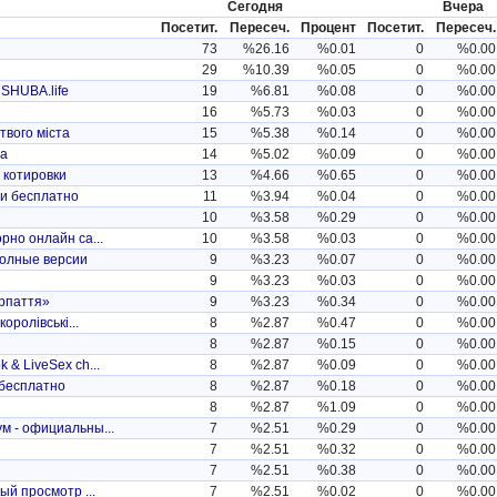
Сегодня
Вчера
Посетит.
Пересеч.
Процент
Посетит.
Пересеч.
73
%26.16
%0.01
0
%0.00
29
%10.39
%0.05
0
%0.00
 SHUBA.life
19
%6.81
%0.08
0
%0.00
16
%5.73
%0.03
0
%0.00
твого міста
15
%5.38
%0.14
0
%0.00
да
14
%5.02
%0.09
0
%0.00
, котировки
13
%4.66
%0.65
0
%0.00
ги бесплатно
11
%3.94
%0.04
0
%0.00
10
%3.58
%0.29
0
%0.00
рно онлайн са...
10
%3.58
%0.03
0
%0.00
полные версии
9
%3.23
%0.07
0
%0.00
9
%3.23
%0.03
0
%0.00
арпаття»
9
%3.23
%0.34
0
%0.00
оролівські...
8
%2.87
%0.47
0
%0.00
8
%2.87
%0.15
0
%0.00
 & LiveSex ch...
8
%2.87
%0.09
0
%0.00
 бесплатно
8
%2.87
%0.18
0
%0.00
8
%2.87
%1.09
0
%0.00
м - официальны...
7
%2.51
%0.29
0
%0.00
7
%2.51
%0.32
0
%0.00
7
%2.51
%0.38
0
%0.00
ый просмотр ...
7
%2.51
%0.02
0
%0.00