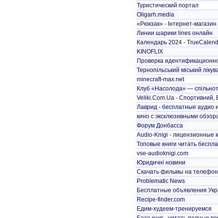
Туристический портал
Oligarh.media
«Рюкзак» - Інтернет-магазин 
Линии шарики lines онлайн
Календарь 2024 - TrueCalend
KINOFLIX
Проверка идентификационного
Тернопільський міський лікува
minecraft-max.net
Клуб «Насолода» — спільнота
Veliki.Com.Ua - Спортивний, 
Лаврид - бесплатные аудио и
кино с эксклюзивными обзора
Форум Донбасса
Audio-Knigi - лицензионные к
Топовые книги читать беспл
vse-audioknigi.com
Юридичні новини
Скачать фильмы на телефон 
Problematic News
Бесплатные объявления Укра
Recipe-finder.com
Едим-худеем-тренируемся