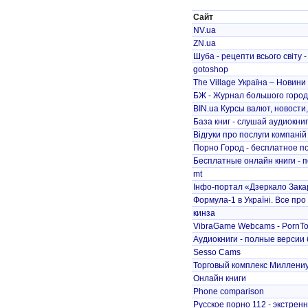
Сайт
NV.ua
ZN.ua
Шуба - рецепти всього світу -
gotoshop
The Village Україна – Новини 
БЖ - Журнал большого горо
BIN.ua Курсы валют, новости
База книг - слушай аудиокни
Відгуки про послуги компаній
Порно Город - бесплатное по
Бесплатные онлайн книги - 
mt
Інфо-портал «Дзеркало Зак
Формула-1 в Україні. Все про к
кинза
VibraGame Webcams - PornTok
Аудиокниги - полные версии
Sesso Cams
Торговый комплекс Миллениу
Онлайн книги
Phone comparison
Русское порно 112 - экстренн