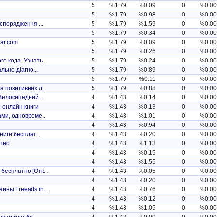
5
%1.79
%0.09
0
%0.00
5
%1.79
%0.98
0
%0.00
спорядження ...
5
%1.79
%1.59
0
%0.00
5
%1.79
%0.34
0
%0.00
ar.com
5
%1.79
%0.09
0
%0.00
5
%1.79
%0.26
0
%0.00
 кода. Узнать...
5
%1.79
%0.24
0
%0.00
льно-діагно...
5
%1.79
%0.89
0
%0.00
5
%1.79
%0.11
0
%0.00
 позитивних л...
5
%1.79
%0.88
0
%0.00
Велосипедний...
4
%1.43
%0.14
0
%0.00
 онлайн книги
4
%1.43
%0.13
0
%0.00
ми, одновреме...
4
%1.43
%1.01
0
%0.00
4
%1.43
%0.94
0
%0.00
ниги бесплат...
4
%1.43
%0.20
0
%0.00
атно
4
%1.43
%1.13
0
%0.00
4
%1.43
%0.15
0
%0.00
4
%1.43
%1.55
0
%0.00
бесплатно [Отк...
4
%1.43
%0.05
0
%0.00
4
%1.43
%0.20
0
%0.00
ины Freeads.in...
4
%1.43
%0.76
0
%0.00
4
%1.43
%0.12
0
%0.00
4
%1.43
%1.05
0
%0.00