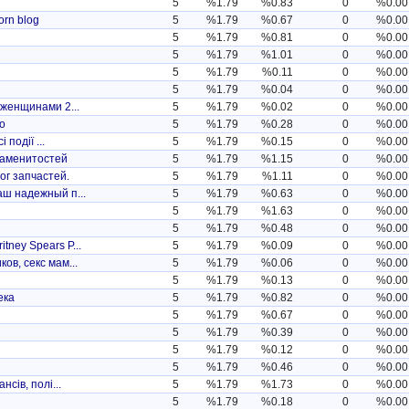
5
%1.79
%0.83
0
%0.00
orn blog
5
%1.79
%0.67
0
%0.00
5
%1.79
%0.81
0
%0.00
5
%1.79
%1.01
0
%0.00
5
%1.79
%0.11
0
%0.00
5
%1.79
%0.04
0
%0.00
 женщинами 2...
5
%1.79
%0.02
0
%0.00
о
5
%1.79
%0.28
0
%0.00
 події ...
5
%1.79
%0.15
0
%0.00
наменитостей
5
%1.79
%1.15
0
%0.00
г запчастей.
5
%1.79
%1.11
0
%0.00
аш надежный п...
5
%1.79
%0.63
0
%0.00
5
%1.79
%1.63
0
%0.00
5
%1.79
%0.48
0
%0.00
ney Spears P...
5
%1.79
%0.09
0
%0.00
ов, секс мам...
5
%1.79
%0.06
0
%0.00
5
%1.79
%0.13
0
%0.00
ека
5
%1.79
%0.82
0
%0.00
5
%1.79
%0.67
0
%0.00
5
%1.79
%0.39
0
%0.00
5
%1.79
%0.12
0
%0.00
5
%1.79
%0.46
0
%0.00
нсів, полі...
5
%1.79
%1.73
0
%0.00
5
%1.79
%0.18
0
%0.00