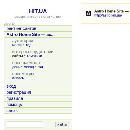
HIT.UA
Astro Home Site — 
http://astro.km.ua/
сервис интернет статистики
19:42:20
рейтинг сайтов
Astro Home Site — ас...
аудитория
месяц
~
год
интересы аудитории
сайты
~
тематики
посещаемость
день
~
месяц
~
год
просмотры
алиасы
вход
регистрация
правила
помощь
связь