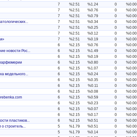
7
%2.51
%1.24
0
%0.00
7
%2.51
%0.76
0
%0.00
7
%2.51
%0.79
0
%0.00
атологических...
7
%2.51
%0.34
0
%0.00
7
%2.51
%0.25
0
%0.00
7
%2.51
%0.12
0
%0.00
ак»
7
%2.51
%0.19
0
%0.00
6
%2.15
%0.76
0
%0.00
ие новости Рос...
6
%2.15
%1.49
0
%0.00
6
%2.15
%0.19
0
%0.00
 парфюмерии
6
%2.15
%0.80
0
%0.00
6
%2.15
%1.07
0
%0.00
ха модельного...
6
%2.15
%0.24
0
%0.00
6
%2.15
%0.35
0
%0.00
6
%2.15
%0.11
0
%0.00
6
%2.15
%0.08
0
%0.00
 Grebenka.com
6
%2.15
%0.59
0
%0.00
6
%2.15
%0.23
0
%0.00
6
%2.15
%0.07
0
%0.00
6
%2.15
%0.17
0
%0.00
сти пластиков...
6
%2.15
%0.51
0
%0.00
 о строитель...
5
%1.79
%0.51
0
%0.00
5
%1.79
%0.14
0
%0.00