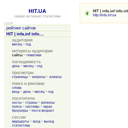
HIT.UA
HIT | infa.inf info.inf
http://infa.inf.ua
сервис интернет статистики
1:22:57
рейтинг сайтов
HIT | infa.inf info....
аудитория
месяц
~
год
интересы аудитории
сайты
~
тематики
посещаемость
день
~
месяц
~
год
просмотры
страницы
~
запросы
~
алиасы
поиск и реклама
слова
вход
~
день
~
месяц
~
год
посетители
хосты
~
страны
~
регионы
пояса
~
системы
~
экран
броузеры
~
пол и возраст
сессии
маршруты
~
вход
~
выход
статистика