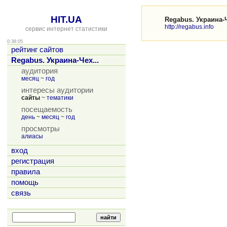
HIT.UA
Regabus. Украина-
http://regabus.info
сервис интернет статистики
0:38:05
рейтинг сайтов
Regabus. Украина-Чех...
аудитория
месяц
~
год
интересы аудитории
сайты
~
тематики
посещаемость
день
~
месяц
~
год
просмотры
алиасы
вход
регистрация
правила
помощь
связь