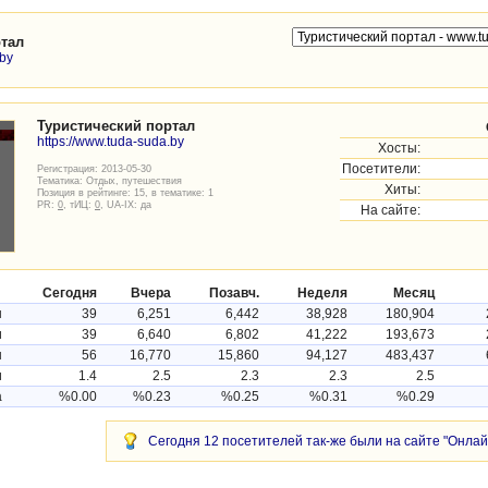
ртал
.by
Туристический портал
https://www.tuda-suda.by
Хосты:
Посетители:
Регистрация: 2013-05-30
Тематика:
Отдых, путешествия
Хиты:
Позиция в рейтинге: 15, в тематике: 1
PR:
0
, тИЦ:
0
, UA-IX: да
На сайте:
Сегодня
Вчера
Позавч.
Неделя
Месяц
ы
39
6,251
6,442
38,928
180,904
и
39
6,640
6,802
41,222
193,673
ы
56
16,770
15,860
94,127
483,437
и
1.4
2.5
2.3
2.3
2.5
а
%0.00
%0.23
%0.25
%0.31
%0.29
Сегодня 12 посетителей так-же были на сайте "Онлайн