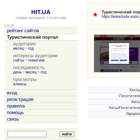
HIT.UA
Туристический по
https://www.tuda-suda
сервис интернет статистики
0:10:55
рейтинг сайтов
Туристический портал
аудитория
месяц
~
год
интересы аудитории
сайты
~
тематики
посещаемость
день
~
месяц
~
год
просмотры
алиасы
Хост
вход
Посетител
регистрация
Хит
правила
Хиты/Посетител
помощь
Украин
связь