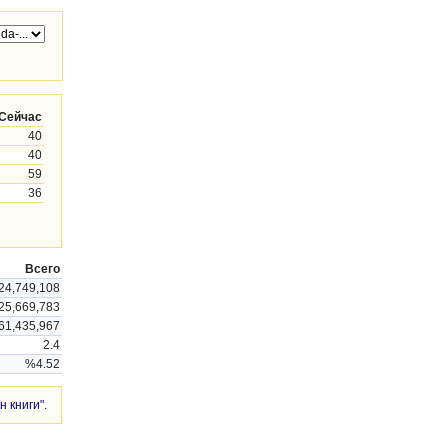
Сейчас
40
40
59
36
Всего
24,749,108
25,669,783
61,435,967
2.4
%4.52
 книги".