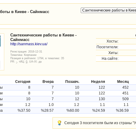
боты в Киеве - Сайнмасс
Сантехнические работы в Киеве -
Сайнмасс
Хосты:
http://sanmass.kiev.ua/
Посетители:
Регистрация: 2016-12-31
Хиты:
Тематика:
Компании
Позиция в рейтинге: 1794, в тематике: 35
На сайте:
PR:
-
, тИЦ:
0
, UA-IX: да
Сегодня
Вчера
Позавч.
Неделя
Месяц
ты
8
7
10
122
452
ли
8
7
10
122
451
ты
10
7
12
130
509
ли
1.2
1.0
1.2
1.1
1.1
на
%37.50
%28.57
%60.00
%24.59
%36.59
Сегодня 3 посетителя были из страны "У