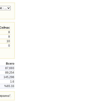
Сейчас
8
8
10
0
Всего
87,693
89,254
145,298
1.6
%65.33
краина".