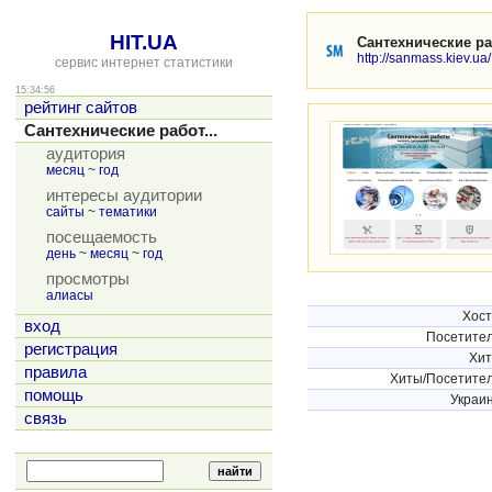
HIT.UA
Сантехнические ра
http://sanmass.kiev.ua/
сервис интернет статистики
15:34:56
рейтинг сайтов
Сантехнические работ...
аудитория
месяц
~
год
интересы аудитории
сайты
~
тематики
посещаемость
день
~
месяц
~
год
просмотры
алиасы
Хос
вход
Посетите
регистрация
Хи
правила
Хиты/Посетите
помощь
Украи
связь