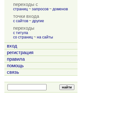
переходы с
страниц
~
запросов
~
доменов
точки входа
с сайтов
~
другие
переходы
с титула
со страниц
~
на сайты
вход
регистрация
правила
помощь
связь