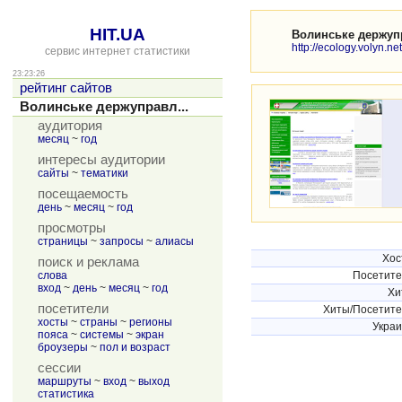
HIT.UA
Волинське держуп
http://ecology.volyn.net
сервис интернет статистики
23:23:26
рейтинг сайтов
Волинське держуправл...
аудитория
месяц
~
год
интересы аудитории
сайты
~
тематики
посещаемость
день
~
месяц
~
год
просмотры
страницы
~
запросы
~
алиасы
Хос
поиск и реклама
слова
Посетит
вход
~
день
~
месяц
~
год
Хи
посетители
Хиты/Посетит
хосты
~
страны
~
регионы
Укра
пояса
~
системы
~
экран
броузеры
~
пол и возраст
сессии
маршруты
~
вход
~
выход
статистика