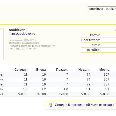
oooklever
https://oooklever.ru
Хосты:
Посетители:
Регистрация: 2017-02-16
Тематика:
Промышленность
Хиты:
Позиция в рейтинге: 1937, в тематике: 46
PR:
-
, тИЦ:
0
, UA-IX: нет
На сайте:
Сегодня
Вчера
Позавч.
Неделя
Месяц
ты
11
16
7
74
357
ли
11
16
7
74
357
ты
11
19
7
79
387
ли
1.0
1.2
1.0
1.1
1.1
на
%0.00
%0.00
%0.00
%0.00
%0.00
Сегодня 5 посетителей были из страны "