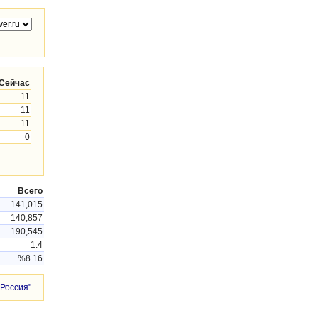
Сейчас
11
11
11
0
Всего
141,015
140,857
190,545
1.4
%8.16
Россия".