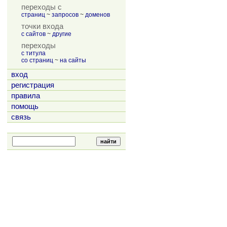
переходы с
страниц
~
запросов
~
доменов
точки входа
с сайтов
~
другие
переходы
с титула
со страниц
~
на сайты
вход
регистрация
правила
помощь
связь