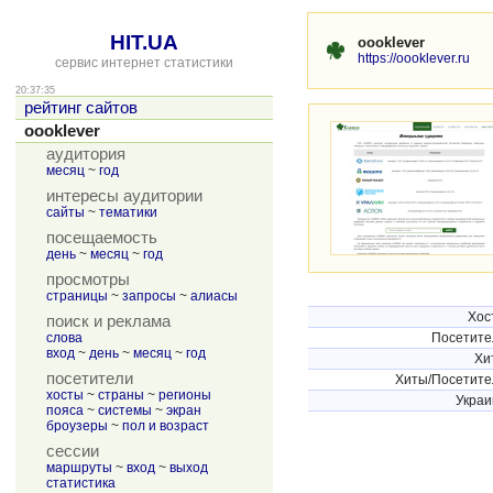
HIT.UA
oooklever
https://oooklever.ru
сервис интернет статистики
20:37:35
рейтинг сайтов
oooklever
аудитория
месяц
~
год
интересы аудитории
сайты
~
тематики
посещаемость
день
~
месяц
~
год
просмотры
страницы
~
запросы
~
алиасы
Хос
поиск и реклама
слова
Посетите
вход
~
день
~
месяц
~
год
Хи
посетители
Хиты/Посетите
хосты
~
страны
~
регионы
Украи
пояса
~
системы
~
экран
броузеры
~
пол и возраст
сессии
маршруты
~
вход
~
выход
статистика