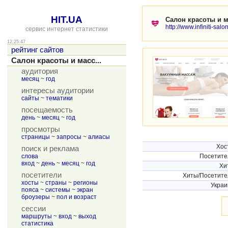
HIT.UA
Салон красоты и ма
http://www.infiniti-salo
сервис интернет статистики
12:25:47
рейтинг сайтов
Салон красоты и масс...
аудитория
месяц
~
год
интересы аудитории
сайты
~
тематики
посещаемость
день
~
месяц
~
год
просмотры
страницы
~
запросы
~
алиасы
Хос
поиск и реклама
слова
Посетите
вход
~
день
~
месяц
~
год
Хи
посетители
Хиты/Посетите
хосты
~
страны
~
регионы
Украи
пояса
~
системы
~
экран
броузеры
~
пол и возраст
сессии
маршруты
~
вход
~
выход
статистика