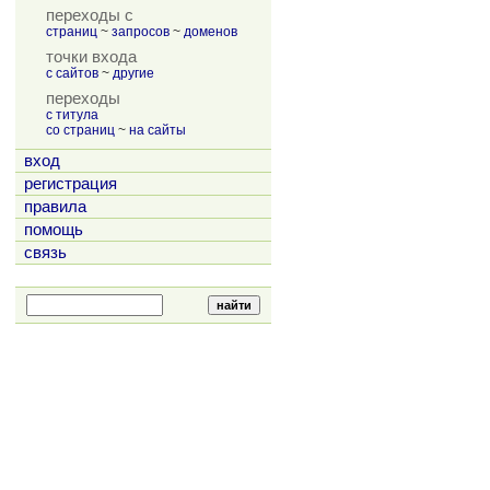
переходы с
страниц
~
запросов
~
доменов
точки входа
с сайтов
~
другие
переходы
с титула
со страниц
~
на сайты
вход
регистрация
правила
помощь
связь