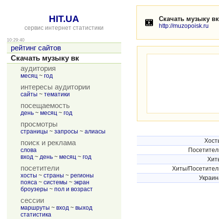
HIT.UA
Скачать музыку вк
http://muzopoisk.ru
сервис интернет статистики
10:29:40
рейтинг сайтов
Скачать музыку вк
аудитория
месяц
~
год
интересы аудитории
сайты
~
тематики
посещаемость
день
~
месяц
~
год
просмотры
страницы
~
запросы
~
алиасы
Хост
поиск и реклама
слова
Посетител
вход
~
день
~
месяц
~
год
Хит
посетители
Хиты/Посетител
хосты
~
страны
~
регионы
Украин
пояса
~
системы
~
экран
броузеры
~
пол и возраст
сессии
маршруты
~
вход
~
выход
статистика