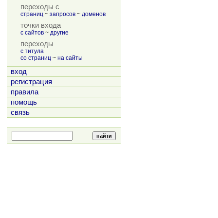
переходы с
страниц
~
запросов
~
доменов
точки входа
с сайтов
~
другие
переходы
с титула
со страниц
~
на сайты
вход
регистрация
правила
помощь
связь