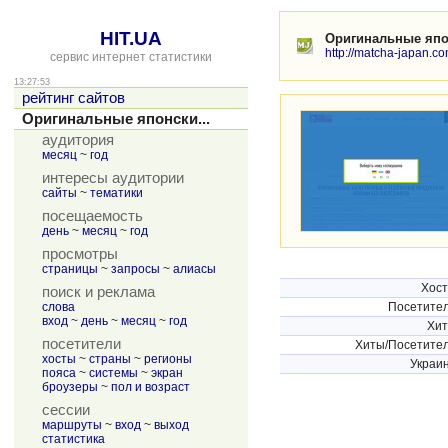
HIT.UA
Оригинальные япон
http://matcha-japan.c
сервис интернет статистики
13:27:53
рейтинг сайтов
Оригинальные японски...
аудитория
месяц
~
год
интересы аудитории
сайты
~
тематики
посещаемость
день
~
месяц
~
год
просмотры
страницы
~
запросы
~
алиасы
Хос
поиск и реклама
слова
Посетите
вход
~
день
~
месяц
~
год
Хи
посетители
Хиты/Посетите
хосты
~
страны
~
регионы
Украи
пояса
~
системы
~
экран
броузеры
~
пол и возраст
сессии
маршруты
~
вход
~
выход
статистика