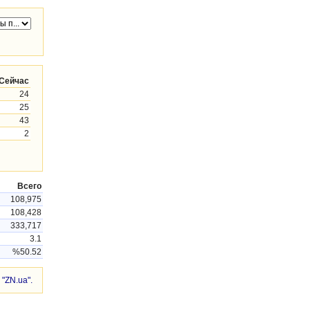
Сейчас
24
25
43
2
Всего
108,975
108,428
333,717
3.1
%50.52
"ZN.ua".