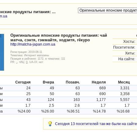
ские продукты питания: ...
om.ua
Оригинальные японские продукты питания: чай
матча, сэнтя, гэммайтя, ходзитя, гёкуро
Хосты:
http://matcha-japan.com.ua
Посетители:
Регистрация: 2019-06-11
Хиты:
Тематика:
Интернет магазины
Позиция в рейтинге: 1172, в тематике: 111
На сайте:
PR:
-
, тИЦ:
0
, UA-IX: нет
Сегодня
Вчера
Позавч.
Неделя
Месяц
ты
24
49
63
669
3,331
ли
25
50
63
690
3,358
ты
43
124
163
1,177
5,557
ли
1.7
2.5
2.6
1.7
1.7
на
%24.00
%26.00
%36.51
%14.78
%16.68
Сегодня 13 посетителей так-же были на сайте 