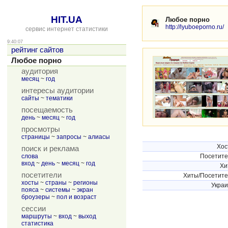
HIT.UA
Любое порно
http://lyuboeporno.ru/
сервис интернет статистики
9:40:07
рейтинг сайтов
Любое порно
аудитория
месяц
~
год
интересы аудитории
сайты
~
тематики
посещаемость
день
~
месяц
~
год
просмотры
страницы
~
запросы
~
алиасы
Хос
поиск и реклама
слова
Посетит
вход
~
день
~
месяц
~
год
Хи
посетители
Хиты/Посетит
хосты
~
страны
~
регионы
Укра
пояса
~
системы
~
экран
броузеры
~
пол и возраст
сессии
маршруты
~
вход
~
выход
статистика