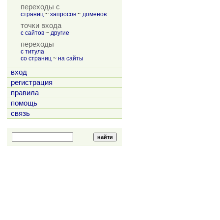
переходы с
страниц
~
запросов
~
доменов
точки входа
с сайтов
~
другие
переходы
с титула
со страниц
~
на сайты
вход
регистрация
правила
помощь
связь