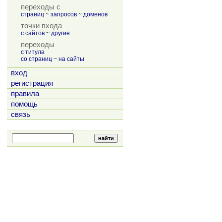
переходы с
страниц
~
запросов
~
доменов
точки входа
с сайтов
~
другие
переходы
с титула
со страниц
~
на сайты
вход
регистрация
правила
помощь
связь