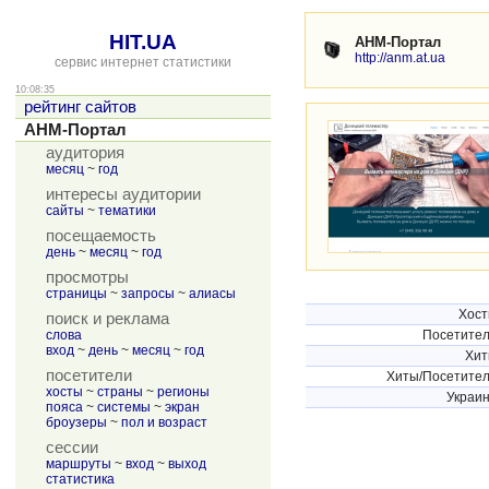
HIT.UA
АНМ-Портал
http://anm.at.ua
сервис интернет статистики
10:08:35
рейтинг сайтов
АНМ-Портал
аудитория
месяц
~
год
интересы аудитории
сайты
~
тематики
посещаемость
день
~
месяц
~
год
просмотры
страницы
~
запросы
~
алиасы
Хос
поиск и реклама
слова
Посетите
вход
~
день
~
месяц
~
год
Хи
посетители
Хиты/Посетите
хосты
~
страны
~
регионы
Украи
пояса
~
системы
~
экран
броузеры
~
пол и возраст
сессии
маршруты
~
вход
~
выход
статистика