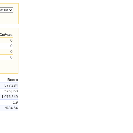
Сейчас
0
0
0
0
Всего
577,284
576,058
1,076,349
1.9
%34.64