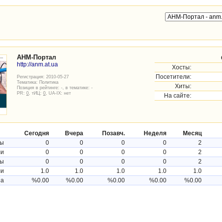
АНМ-Портал
http://anm.at.ua
Хосты:
Посетители:
Регистрация: 2010-05-27
Тематика:
Политика
Хиты:
Позиция в рейтинге: -, в тематике: -
PR:
0
, тИЦ:
0
, UA-IX: нет
На сайте:
Сегодня
Вчера
Позавч.
Неделя
Месяц
ты
0
0
0
0
2
ли
0
0
0
0
2
ты
0
0
0
0
2
ли
1.0
1.0
1.0
1.0
1.0
на
%0.00
%0.00
%0.00
%0.00
%0.00