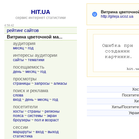
HIT.UA
Витрина цветочной
http://gileja.ucoz.ua
сервис интернет статистики
4:59:42
рейтинг сайтов
Витрина цветочной ма...
аудитория
месяц
~
год
интересы аудитории
сайты
~
тематики
посещаемость
день
~
месяц
~
год
просмотры
страницы
~
запросы
~
алиасы
Хос
поиск и реклама
слова
Посетит
вход
~
день
~
месяц
~
год
Хи
посетители
Хиты/Посетит
хосты
~
страны
~
регионы
Укра
пояса
~
системы
~
экран
броузеры
~
пол и возраст
сессии
маршруты
~
вход
~
выход
статистика