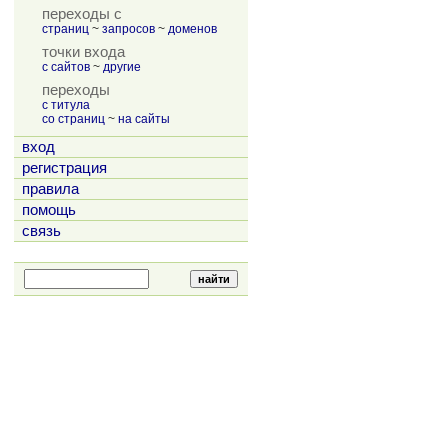
переходы с
страниц
~
запросов
~
доменов
точки входа
с сайтов
~
другие
переходы
с титула
со страниц
~
на сайты
вход
регистрация
правила
помощь
связь