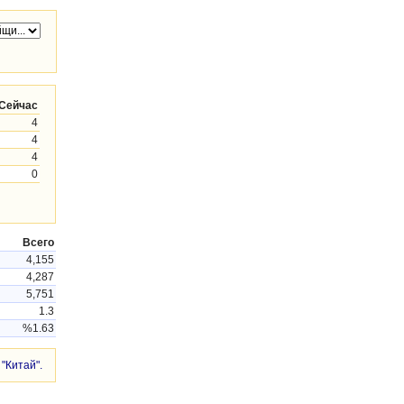
Сейчас
4
4
4
0
Всего
4,155
4,287
5,751
1.3
%1.63
"Китай".