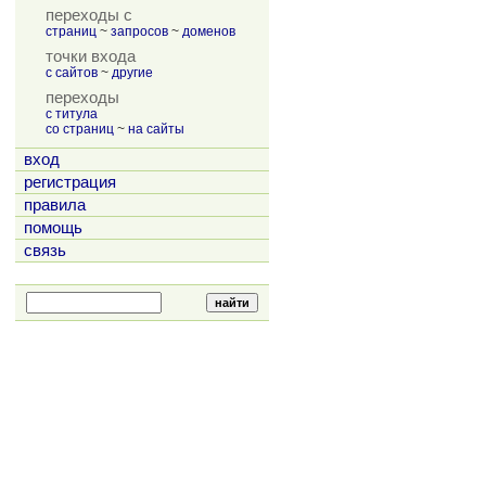
переходы с
страниц
~
запросов
~
доменов
точки входа
с сайтов
~
другие
переходы
с титула
со страниц
~
на сайты
вход
регистрация
правила
помощь
связь