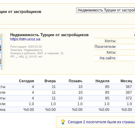
ции от застройщиков
Недвижимость Турции от застройщиков
https://stm.ucoz.ua
Хосты:
Посетители:
Регистрация: 2023-01-02
Тематика:
Недвижимость
Хиты:
Позиция в рейтинге: 2687, в тематике: 31
PR:
-
, тИЦ:
0
, UA-IX: нет
На сайте:
Сегодня
Вчера
Позавч.
Неделя
Месяц
сты
4
11
10
85
367
ели
4
11
10
85
367
иты
4
11
10
85
372
ели
1.0
1.0
1.0
1.0
1.0
ина
%0.00
%0.00
%0.00
%0.00
%0.00
Сегодня 2 посетителя были из страны 