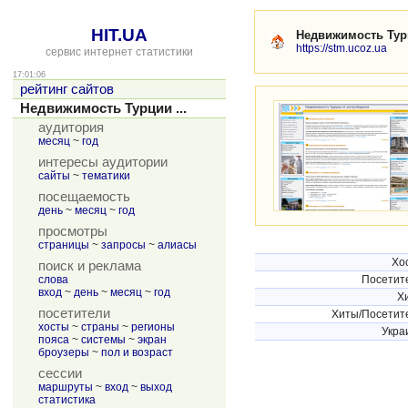
HIT.UA
Недвижимость Тур
https://stm.ucoz.ua
сервис интернет статистики
17:01:06
рейтинг сайтов
Недвижимость Турции ...
аудитория
месяц
~
год
интересы аудитории
сайты
~
тематики
посещаемость
день
~
месяц
~
год
просмотры
страницы
~
запросы
~
алиасы
Хо
поиск и реклама
слова
Посетит
вход
~
день
~
месяц
~
год
Х
посетители
Хиты/Посетит
хосты
~
страны
~
регионы
Укра
пояса
~
системы
~
экран
броузеры
~
пол и возраст
сессии
маршруты
~
вход
~
выход
статистика