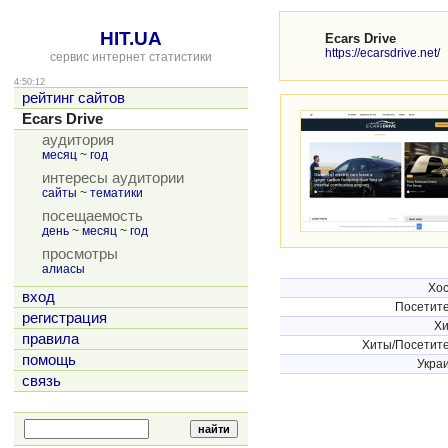
HIT.UA
Ecars Drive
https://ecarsdrive.net/
сервис интернет статистики
4:50:12
рейтинг сайтов
Ecars Drive
аудитория
месяц
~
год
интересы аудитории
сайты
~
тематики
посещаемость
день
~
месяц
~
год
просмотры
алиасы
Хо
вход
Посетит
регистрация
Х
правила
Хиты/Посетит
помощь
Укра
связь