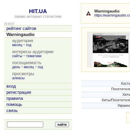
HIT.UA
Warningaudio
https://warningaudio.c
сервис интернет статистики
19:38:07
рейтинг сайтов
Warningaudio
аудитория
месяц
~
год
интересы аудитории
сайты
~
тематики
посещаемость
день
~
месяц
~
год
просмотры
алиасы
Хост
вход
Посетител
регистрация
Хит
правила
Хиты/Посетител
помощь
Украин
связь