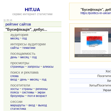
HIT.UA
"Бусифікація", деб
https://politics-in-ukra
сервис интернет статистики
11:35:16
рейтинг сайтов
"Бусифікація", дебус...
аудитория
месяц
~
год
интересы аудитории
сайты
~
тематики
посещаемость
день
~
месяц
~
год
просмотры
страницы
~
запросы
~
алиасы
Хос
поиск и реклама
слова
Посетит
вход
~
день
~
месяц
~
год
Хи
посетители
Хиты/Посетит
хосты
~
страны
~
регионы
Укра
пояса
~
системы
~
экран
броузеры
~
пол и возраст
сессии
маршруты
~
вход
~
выход
статистика