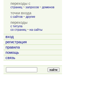
переходы с
страниц
~
запросов
~
доменов
точки входа
с сайтов
~
другие
переходы
с титула
со страниц
~
на сайты
вход
регистрация
правила
помощь
связь