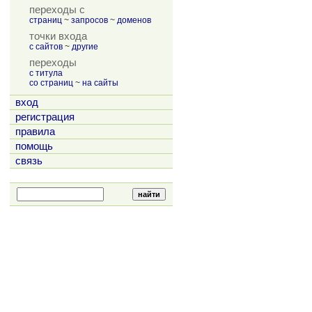
переходы с
страниц
~
запросов
~
доменов
точки входа
с сайтов
~
другие
переходы
с титула
со страниц
~
на сайты
вход
регистрация
правила
помощь
связь