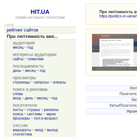
HIT.UA
Про легітимність вих
https://politics-in-ukra
сервис интернет статистики
7:10:41
рейтинг сайтов
Про легітимність вих...
аудитория
месяц
~
год
интересы аудитории
сайты
~
тематики
посещаемость
день
~
месяц
~
год
просмотры
страницы
~
запросы
~
алиасы
Хос
поиск и реклама
слова
Посетите
вход
~
день
~
месяц
~
год
Хи
посетители
Хиты/Посетите
хосты
~
страны
~
регионы
Украи
пояса
~
системы
~
экран
броузеры
~
пол и возраст
сессии
маршруты
~
вход
~
выход
статистика