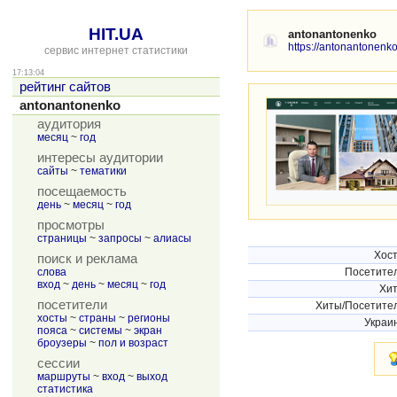
HIT.UA
antonantonenko
https://antonantonenk
сервис интернет статистики
17:13:04
рейтинг сайтов
antonantonenko
аудитория
месяц
~
год
интересы аудитории
сайты
~
тематики
посещаемость
день
~
месяц
~
год
просмотры
страницы
~
запросы
~
алиасы
Хос
поиск и реклама
слова
Посетите
вход
~
день
~
месяц
~
год
Хи
посетители
Хиты/Посетите
хосты
~
страны
~
регионы
Украи
пояса
~
системы
~
экран
броузеры
~
пол и возраст
сессии
маршруты
~
вход
~
выход
статистика