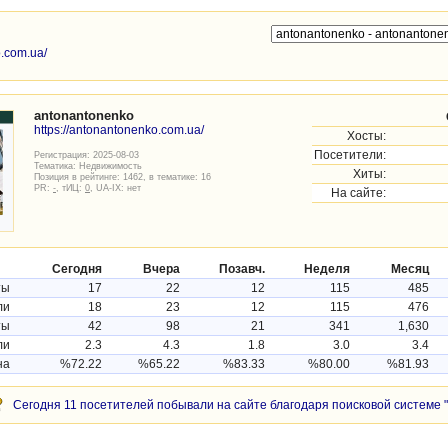
o.com.ua/
antonantonenko
https://antonantonenko.com.ua/
Хосты:
Посетители:
Регистрация: 2025-08-03
Тематика:
Недвижимость
Хиты:
Позиция в рейтинге: 1462, в тематике: 16
PR:
-
, тИЦ:
0
, UA-IX: нет
На сайте:
Сегодня
Вчера
Позавч.
Неделя
Месяц
ты
17
22
12
115
485
ли
18
23
12
115
476
ты
42
98
21
341
1,630
ли
2.3
4.3
1.8
3.0
3.4
на
%72.22
%65.22
%83.33
%80.00
%81.93
Сегодня 11 посетителей побывали на сайте благодаря поисковой системе "