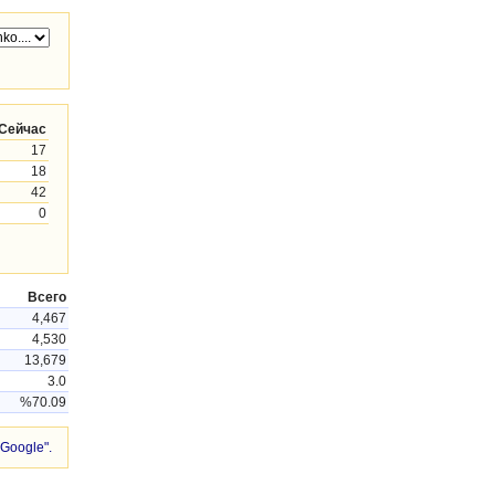
Сейчас
17
18
42
0
Всего
4,467
4,530
13,679
3.0
%70.09
Google".