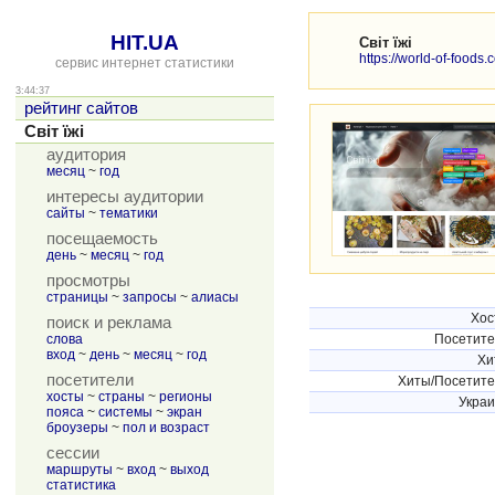
HIT.UA
Світ їжі
https://world-of-foods.
сервис интернет статистики
3:44:37
рейтинг сайтов
Світ їжі
аудитория
месяц
~
год
интересы аудитории
сайты
~
тематики
посещаемость
день
~
месяц
~
год
просмотры
страницы
~
запросы
~
алиасы
Хос
поиск и реклама
слова
Посетит
вход
~
день
~
месяц
~
год
Хи
посетители
Хиты/Посетит
хосты
~
страны
~
регионы
Укра
пояса
~
системы
~
экран
броузеры
~
пол и возраст
сессии
маршруты
~
вход
~
выход
статистика