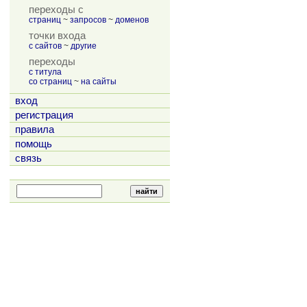
переходы с
страниц
~
запросов
~
доменов
точки входа
с сайтов
~
другие
переходы
с титула
со страниц
~
на сайты
вход
регистрация
правила
помощь
связь