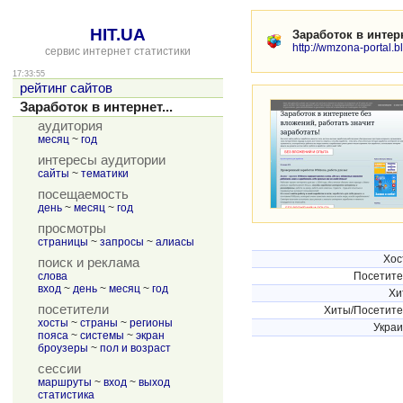
HIT.UA
Заработок в интер
http://wmzona-portal.b
сервис интернет статистики
17:33:55
рейтинг сайтов
Заработок в интернет...
аудитория
месяц
~
год
интересы аудитории
сайты
~
тематики
посещаемость
день
~
месяц
~
год
просмотры
страницы
~
запросы
~
алиасы
Хос
поиск и реклама
слова
Посетит
вход
~
день
~
месяц
~
год
Хи
посетители
Хиты/Посетит
хосты
~
страны
~
регионы
Укра
пояса
~
системы
~
экран
броузеры
~
пол и возраст
сессии
маршруты
~
вход
~
выход
статистика