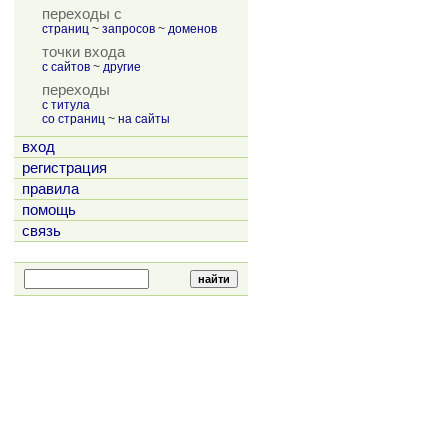
переходы с
страниц
~
запросов
~
доменов
точки входа
с сайтов
~
другие
переходы
с титула
со страниц
~
на сайты
вход
регистрация
правила
помощь
связь