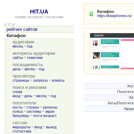
HIT.UA
Китафон
https://kitaiphones.ru/
сервис интернет статистики
11:37:10
рейтинг сайтов
Китафон
аудитория
месяц
~
год
интересы аудитории
сайты
~
тематики
посещаемость
день
~
месяц
~
год
просмотры
страницы
~
запросы
~
алиасы
Хос
поиск и реклама
слова
Посетите
вход
~
день
~
месяц
~
год
Хи
посетители
Хиты/Посетите
хосты
~
страны
~
регионы
Украи
пояса
~
системы
~
экран
броузеры
~
пол и возраст
сессии
маршруты
~
вход
~
выход
статистика