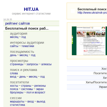
HIT.UA
Бесплатный поиск 
http://www.ukrainsk-pra
сервис интернет статистики
16:28:35
рейтинг сайтов
Бесплатный поиск раб...
аудитория
месяц
~
год
интересы аудитории
сайты
~
тематики
посещаемость
день
~
месяц
~
год
просмотры
страницы
~
запросы
~
алиасы
Хос
поиск и реклама
слова
Посетите
вход
~
день
~
месяц
~
год
Хи
посетители
Хиты/Посетите
хосты
~
страны
~
регионы
Украи
пояса
~
системы
~
экран
броузеры
~
пол и возраст
сессии
маршруты
~
вход
~
выход
статистика