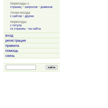
переходы с
страниц
~
запросов
~
доменов
точки входа
с сайтов
~
другие
переходы
с титула
со страниц
~
на сайты
вход
регистрация
правила
помощь
связь