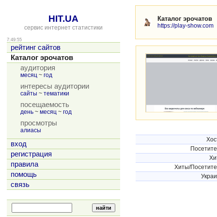
HIT.UA
Каталог эрочатов
https://play-show.com
сервис интернет статистики
7:49:55
рейтинг сайтов
Каталог эрочатов
аудитория
месяц
~
год
интересы аудитории
сайты
~
тематики
посещаемость
день
~
месяц
~
год
просмотры
алиасы
Хос
вход
Посетит
регистрация
Хи
правила
Хиты/Посетит
помощь
Укра
связь