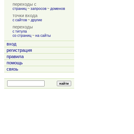
переходы с
страниц
~
запросов
~
доменов
точки входа
с сайтов
~
другие
переходы
с титула
со страниц
~
на сайты
вход
регистрация
правила
помощь
связь