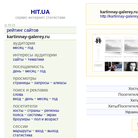
HIT.UA
kartinnay-galerey.ru
http://kartinnay-galerey
сервис интернет статистики
11:55:23
рейтинг сайтов
kartinnay-galerey.ru
аудитория
месяц
~
год
интересы аудитории
сайты
~
тематики
посещаемость
день
~
месяц
~
год
просмотры
страницы
~
запросы
~
алиасы
Хост
поиск и реклама
слова
Посетител
вход
~
день
~
месяц
~
год
Хит
посетители
Хиты/Посетител
хосты
~
страны
~
регионы
Украин
пояса
~
системы
~
экран
броузеры
~
пол и возраст
сессии
маршруты
~
вход
~
выход
статистика