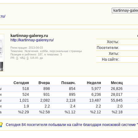
.ru/
kartinnay-galerey.ru
http://kartinnay-galerey.ru/
Хосты:
Посетители:
Регистрация: 2013-04-03
Тематика:
Увлечения, хобби, персональные страницы
Хиты:
Позиция в рейтинге: 187, в тематике: 5
PR:
0
, тИЦ:
0
, UA-IX: да
На сайте:
Сегодня
Вчера
Позавч.
Неделя
Месяц
ы
518
898
854
5,977
26,826
и
524
931
895
6,236
28,017
ы
1,021
2,082
2,118
13,487
55,845
и
1.9
2.2
2.4
2.2
2.0
а
%2.29
%2.58
%1.12
%2.12
%2.18
Сегодня 84 посетителя побывали на сайте благодаря поисковой системе "