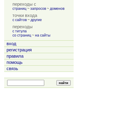
переходы с
страниц
~
запросов
~
доменов
точки входа
с сайтов
~
другие
переходы
с титула
со страниц
~
на сайты
вход
регистрация
правила
помощь
связь