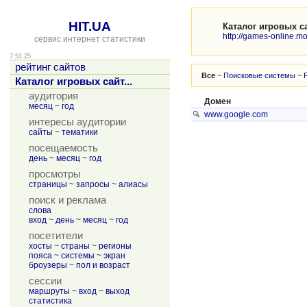
HIT.UA
Каталог игровых с
http://games-online.moy
сервис интернет статистики
7:51:25
рейтинг сайтов
Все
~
Поисковые системы
~
Каталог игровых сайт...
аудитория
Домен
месяц
~
год
www.google.com
интересы аудитории
сайты
~
тематики
посещаемость
день
~
месяц
~
год
просмотры
страницы
~
запросы
~
алиасы
поиск и реклама
слова
вход
~
день
~
месяц
~
год
посетители
хосты
~
страны
~
регионы
пояса
~
системы
~
экран
броузеры
~
пол и возраст
сессии
маршруты
~
вход
~
выход
статистика