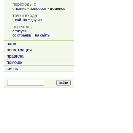
переходы с
страниц
~
запросов
~
доменов
точки входа
с сайтов
~
другие
переходы
с титула
со страниц
~
на сайты
вход
регистрация
правила
помощь
связь