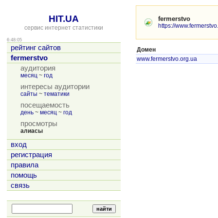
HIT.UA
fermerstvo
https://www.fermerstvo
сервис интернет статистики
6:48:05
рейтинг сайтов
Домен
fermerstvo
www.fermerstvo.org.ua
аудитория
месяц
~
год
интересы аудитории
сайты
~
тематики
посещаемость
день
~
месяц
~
год
просмотры
алиасы
вход
регистрация
правила
помощь
связь