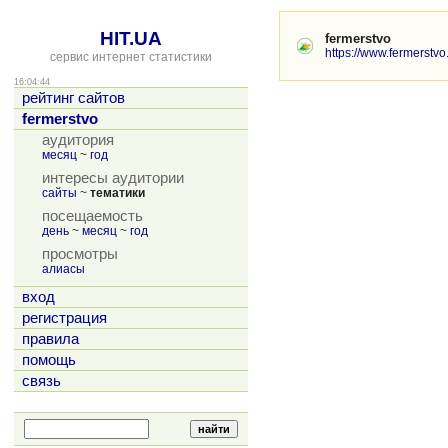
HIT.UA
fermerstvo
https://www.fermerstvo
сервис интернет статистики
16:04:44
рейтинг сайтов
fermerstvo
аудитория
месяц
~
год
интересы аудитории
сайты
~
тематики
посещаемость
день
~
месяц
~
год
просмотры
алиасы
вход
регистрация
правила
помощь
связь